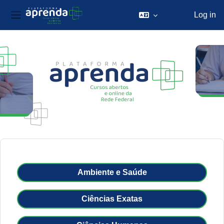
Log in
Side panel
Skip to main content
Ambiente e Saúde
Ciências Exatas