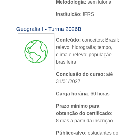
Metodologia:
sem tutoria
Instituição:
IFRS
Nível:
básico
Geografia I - Turma 2026B
Idioma:
português
Conteúdo:
c
onceitos;
Brasil;
relevo; hidrografia; tempo,
clima e relevo; população
brasileira
Conclusão do curso:
até
31/01/2027
Carga horária:
6
0 horas
Prazo mínimo para
obtenção do certificado:
8 dias a partir da inscrição
Público-alvo:
estudantes do