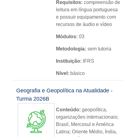
Requisitos:
compreensão de
leitura em língua portuguesa
e possuir equipamento com
recursos de áudio e vídeo
Módulos:
03
Metodologia:
sem tutoria
Instituição:
IFRS
Nível:
básico
Idioma:
português
Geografia e Geopolítica na Atualidade -
Turma 2026B
Conteúdo:
g
eopolítica
,
organizações internacionais;
Brasil, Mercosul e América
Latina; Oriente Médio, Índia,