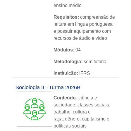
ensino médio
Requisitos:
compreensão de
leitura em língua portuguesa
e possuir equipamento com
recursos de áudio e vídeo
Módulos:
04
Metodologia:
sem tutoria
Instituição:
IFRS
Nível:
básico
Sociologia II - Turma 2026B
Idioma:
português
Conteúdo:
ciência e
sociedade; classes sociais,
trabalho, cultura e
raça; gênero, capitalismo e
políticas sociais