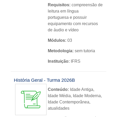
Requisitos:
compreensão de
leitura em língua
portuguesa e possuir
equipamento com recursos
de áudio e vídeo
Módulos:
03
Metodologia:
sem tutoria
Instituição:
IFRS
Nível:
básico
História Geral - Turma 2026B
Idioma:
português
Conteúdo:
Idade Antiga,
Idade Média, Idade Moderna,
Idade Contemporânea,
atualidades