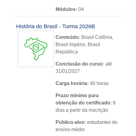
Módulos:
04
Metodologia:
sem tutoria
História do Brasil - Turma 2026B
Instituição:
IFRS
Conteúdo:
Brasil Colônia,
Brasil Império, Brasil
Nível:
básico
República
Idioma:
português
Conclusão do curso:
até
31/01/2027
Carga horária:
40 horas
Prazo mínimo para
obtenção do certificado:
6
dias a partir da inscrição
Público-alvo:
estudantes do
ensino médio