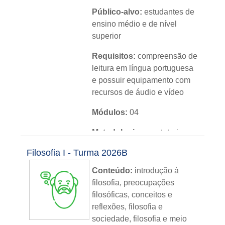
Público-alvo:
estudantes de
ensino médio e de nível
superior
Requisitos:
compreensão de
leitura em língua portuguesa
e possuir equipamento com
recursos de áudio e vídeo
Módulos:
04
Metodologia:
sem tutoria
Filosofia I - Turma 2026B
Instituição:
IFRS
Conteúdo:
introdução à
Nível:
básico
filosofia, preocupações
Idioma:
português
filosóficas, conceitos e
reflexões, filosofia e
sociedade, filosofia e meio