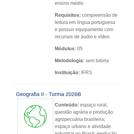
ensino médio
Requisitos:
compreensão de
leitura em língua portuguesa
e possuir equipamento com
recursos de áudio e vídeo
Módulos:
05
Metodologia:
sem tutoria
Instituição:
IFRS
Nível:
básico
Geografia II - Turma 2026B
Idioma:
português
Conteúdo:
e
spaço
rural,
questão agrária e produção
agropecuária brasileira;
espaço urbano e atividade
industrial no Brasil; produção