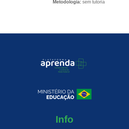
Metodologia:
sem tutoria
Instituição:
IFRS
Nível:
básico
Idioma:
português
Info