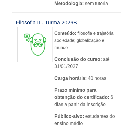
Metodologia:
sem tutoria
Instituição:
IFRS
Filosofia II - Turma 2026B
Nível:
básico
Conteúdo:
f
ilosofia e trajetória;
Idioma:
português
sociedade; globalização e
mundo
Conclusão do curso:
até
31/01/2027
Carga horária:
40 horas
Prazo mínimo para
obtenção do certificado:
6
dias a partir da inscrição
Público-alvo:
estudantes do
ensino médio