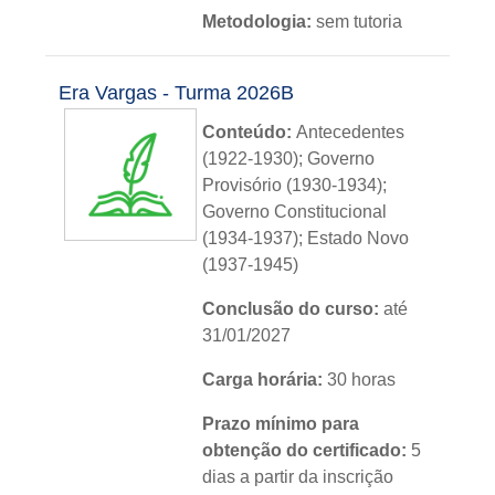
Metodologia:
sem tutoria
Instituição:
IFRS
Era Vargas - Turma 2026B
Nível:
básico
Conteúdo:
Antecedentes
Idioma:
português
(1922-1930); Governo
Provisório (1930-1934);
Governo Constitucional
(1934-1937); Estado Novo
(1937-1945)
Conclusão do curso:
até
31/01/2027
Carga horária:
30 horas
Prazo mínimo para
obtenção do certificado:
5
dias a partir da inscrição