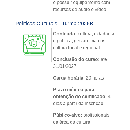
e possuir equipamento com
recursos de áudio e vídeo
Módulos:
06
Políticas Culturais - Turma 2026B
Metodologia:
sem tutoria
Conteúdo:
cultura, cidadania
e política; gestão, marcos,
Instituição:
IFRS
cultura local e regional
Nível:
básico
Conclusão do curso:
até
31/01/2027
Idioma:
português
Carga horária:
20 horas
Prazo mínimo para
obtenção do certificado:
4
dias a partir da inscrição
Público-alvo:
profissionais
da área da cultura