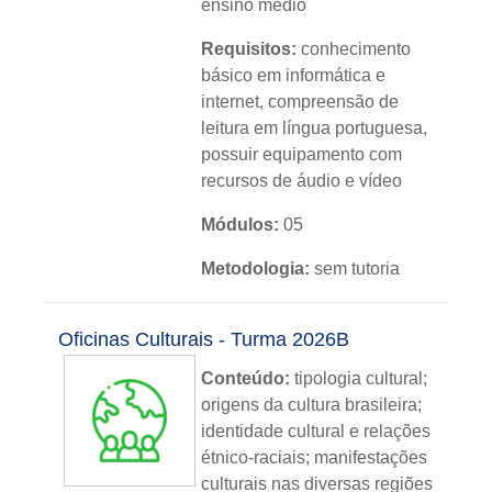
ensino médio
Requisitos:
conhecimento
básico em informática e
internet, compreensão de
leitura em língua portuguesa,
possuir equipamento com
recursos de áudio e vídeo
Módulos:
05
Metodologia:
sem tutoria
Instituição:
IFRS
Oficinas Culturais - Turma 2026B
Nível:
básico
Conteúdo:
tipologia cultural;
Idioma:
português
origens da cultura brasileira;
identidade cultural e relações
étnico-raciais; manifestações
culturais nas diversas regiões