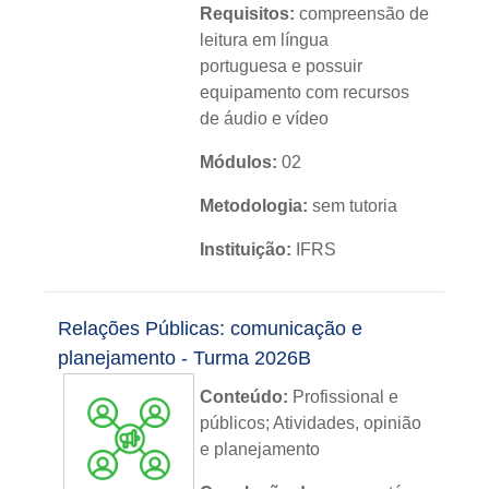
Requisitos:
compreensão de
leitura em língua
portuguesa e possuir
equipamento com recursos
de áudio e vídeo
Módulos:
02
Metodologia:
sem tutoria
Instituição:
IFRS
Nível:
básico
Relações Públicas: comunicação e
Idioma:
português
planejamento - Turma 2026B
Conteúdo:
Profissional e
públicos; Atividades, opinião
e planejamento