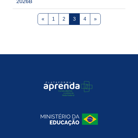
2026B
Previous page
Page 1
Page 2
Page 3
Page 4
Next page
«
1
2
3
4
»