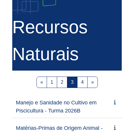
Recursos
Naturais
Previous page
Page 1
Page 2
Page 3
Page 4
Next page
«
1
2
3
4
»
Manejo e Sanidade no Cultivo em
Piscicultura - Turma 2026B
Matérias-Primas de Origem Animal -