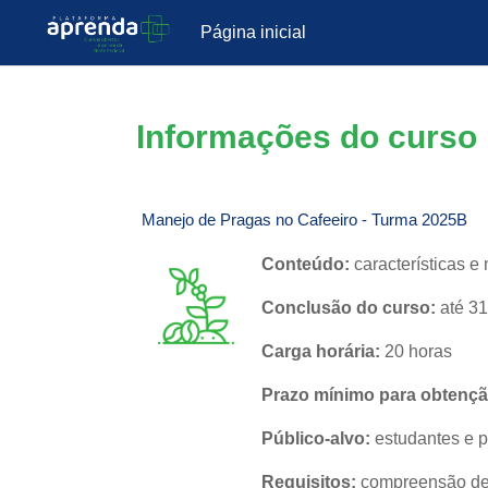
Página inicial
Ir para o conteúdo principal
Informações do curso
Manejo de Pragas no Cafeeiro - Turma 2025B
Conteúdo:
características e
Conclusão do curso:
até 31
Carga horária:
20 horas
Prazo mínimo para obtenção
Público-alvo:
estudantes e p
Requisitos:
compreensão de l