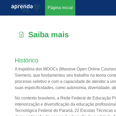
Página inicial
Ir para o conteúdo principal
Saiba mais
Condições de conclusão
Histórico
A trajetória dos MOOCs (Massive Open Online Course
Siemens, que fundamentou seu trabalho na teoria cone
processo seletivo e com a capacidade de atender a um
suas especificidades, como autonomia, diversidade, abe
No contexto brasileiro, a Rede Federal de Educação Prof
interiorização e diversificação da educação profission
Tecnológica Federal do Paraná, 22 Escolas Técnicas v