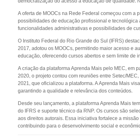
democratização do acesso à educação de qualidade. 
A oferta de MOOCs na Rede Federal começou com a plata
possibilidades de educação profissional e tecnológic
funcionalidades administrativas e possibilidades de cus
O Instituto Federal do Rio Grande do Sul (IFRS) desta
2017, adotou os MOOCs, permitindo maior acesso e aut
educação, oferecendo cursos abertos e sem limite de in
A criação da plataforma Aprenda Mais pelo MEC, em pa
2020, o projeto contou com reuniões entre Setec/MEC, 
2021, que oficializou a plataforma. A Aprenda Mais visa
garantindo a qualidade e relevância dos conteúdos.
Desde seu lançamento, a plataforma Aprenda Mais tem
do IFRS e suporte técnico da RNP. Os cursos são selec
aos direitos autorais. Essa iniciativa fortalece a mi
contribuindo para o desenvolvimento social e econômic