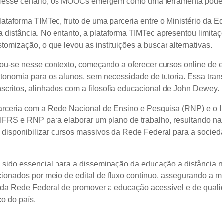
Nesse cenário, os MOOCs emergem como uma ferramenta poder
forma TIMTec, fruto de uma parceria entre o Ministério da Ed
a a distância. No entanto, a plataforma TIMTec apresentou lim
tomização, o que levou as instituições a buscar alternativas.
cou-se nesse contexto, começando a oferecer cursos online de 
onomia para os alunos, sem necessidade de tutoria. Essa tran
scritos, alinhados com a filosofia educacional de John Dewey.
rceria com a Rede Nacional de Ensino e Pesquisa (RNP) e o IF
IFRS e RNP para elaborar um plano de trabalho, resultando na
 disponibilizar cursos massivos da Rede Federal para a sociedad
 sido essencial para a disseminação da educação a distância
ionados por meio de edital de fluxo contínuo, assegurando a m
ssão da Rede Federal de promover a educação acessível e de qua
o do país.