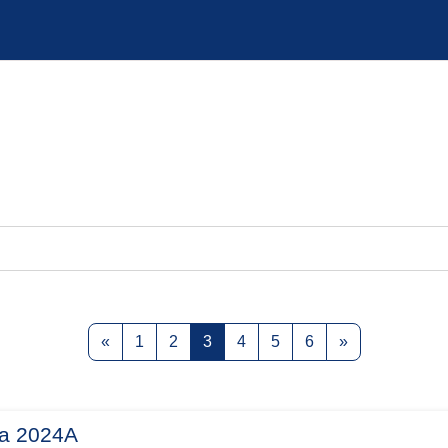
Previous page
Page 1
Page 2
Page 3
Page 4
Page 5
Page 6
Next page
«
1
2
3
4
5
6
»
ma 2024A