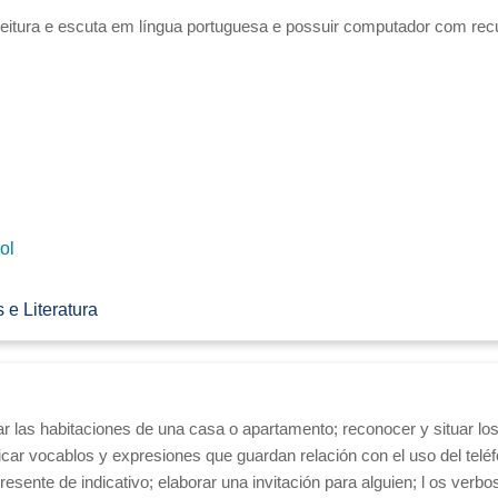
eitura e escuta em língua portuguesa e possuir computador com rec
ol
 e Literatura
izar las habitaciones de una casa o apartamento; reconocer y situar l
ficar vocablos y expresiones que guardan relación con el
uso del telé
resente de indicativo; elaborar una invitación para alguien; l
os verb