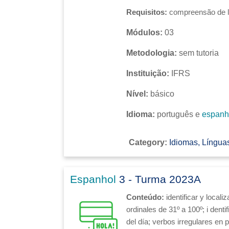
Requisitos:
compreensão de l
Módulos:
03
Metodologia:
sem tutoria
Instituição:
IFRS
Nível:
básico
Idioma:
português e
espanh
Category:
Idiomas, Línguas
Espanhol
3 - Turma 2023A
Conteúdo:
identificar y local
ordinales de 31º a 100º; i
denti
del día; verbos irregulares en p