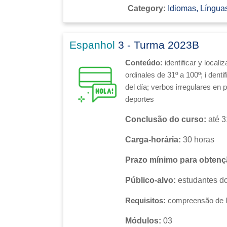
Category:
Idiomas, Línguas
Espanhol
3 - Turma 2023B
Conteúdo:
identificar y local
ordinales de 31º a 100º; i
denti
del día; verbos irregulares en p
deportes
Conclusão do curso:
até 3
Carga-horária:
30 horas
Prazo mínimo para obtençã
Público-alvo:
estudantes do
Requisitos:
compreensão de l
Módulos:
03