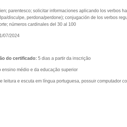
en; parentesco; solicitar informaciones aplicando los verbos hab
lpa/disculpe, perdona/perdone); conjugación de los verbos regul
orte; números cardinales del 30 al 100
31/07/2024
o do certificado:
5 dias a partir da inscrição
 ensino médio e da educação superior
 leitura e escuta em língua portuguesa, possuir computador co