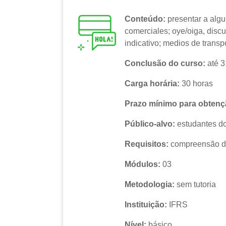
Conteúdo:
presentar a algui
comerciales; oye/oiga, discu
indicativo; medios de transp
Conclusão do curso:
até 
Carga horária:
30 horas
Prazo mínimo para obtençã
Público-alvo:
estudantes do
Requisitos:
compreensão de
Módulos:
03
Metodologia:
sem tutoria
Instituição:
IFRS
Nível:
básico