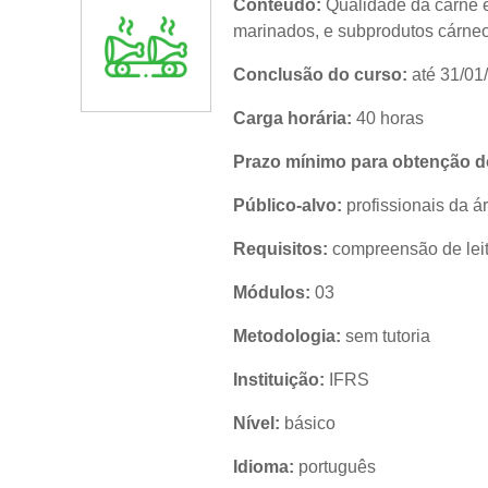
Conteúdo:
Qualidade da carne e
marinados, e subprodutos cárneo
Conclusão do curso:
até 31/01
Carga horária:
40 horas
Prazo mínimo para obtenção do
Público-alvo:
profissionais da ár
Requisitos:
compreensão de leit
Módulos:
03
Metodologia:
sem tutoria
Instituição:
IFRS
Nível:
básico
Idioma:
português