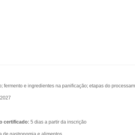
igo; fermento e ingredientes na panificação; etapas do process
/2027
 certificado:
5 dias a partir da inscrição
a de gastronomia e alimentos