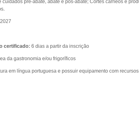
 cuidados pré-abate, abate e pós-abate; Cortes cárneos e pro
s.
/2027
 certificado:
6 dias a partir da inscrição
ea da gastronomia e/ou frigoríficos
ura em língua portuguesa e possuir equipamento com recursos