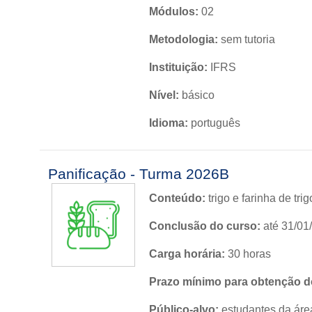
Módulos:
02
Metodologia:
sem tutoria
Instituição:
IFRS
Nível:
básico
Idioma:
português
Panificação - Turma 2026B
Conteúdo:
trigo e farinha de tr
Conclusão do curso:
até 31/01
Carga horária:
30 horas
Prazo mínimo para obtenção do
Público-alvo:
estudantes da áre