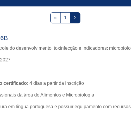
Previous page
Page 1
Page 2
«
1
2
26B
ole do desenvolvimento, toxinfecção e indicadores; microbiologi
/2027
 certificado:
4 dias a partir da inscrição
ssionais da área de Alimentos e Microbiologia
ura em língua portuguesa e possuir equipamento com recursos