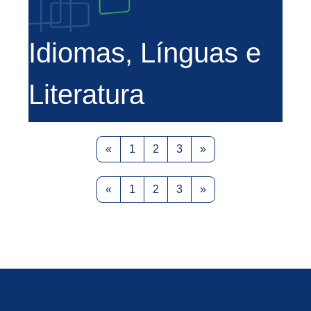
Idiomas, Línguas e
Literatura
Previous page
Page 1
Page 2
Page 3
Next page
«
1
2
3
»
Previous page
Page 1
Page 2
Page 3
Next page
«
1
2
3
»