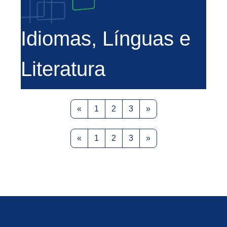
Idiomas, Línguas e
Literatura
Previous page
Page 1
Page 2
Page 3
Next page
«
1
2
3
»
Previous page
Page 1
Page 2
Page 3
Next page
«
1
2
3
»