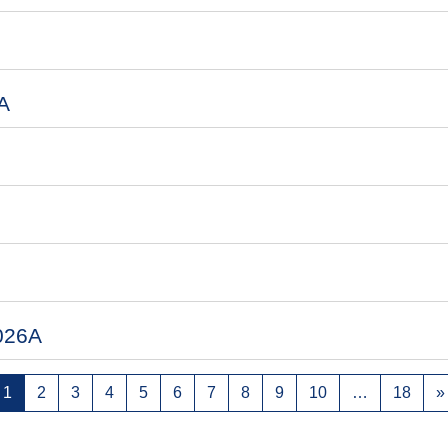
A
2026A
Page 1
Page 2
Page 3
Page 4
Page 5
Page 6
Page 7
Page 8
Page 9
Page 10
Page
1
2
3
4
5
6
7
8
9
10
…
18
»