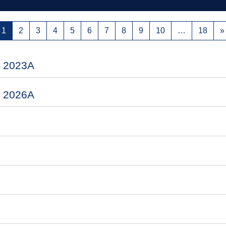
Page 1
Page 2
Page 3
Page 4
Page 5
Page 6
Page 7
Page 8
Page 9
Page 10
Page
1
2
3
4
5
6
7
8
9
10
…
18
»
a 2023A
a 2026A