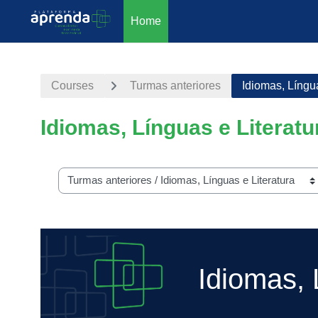
Home
Skip to main content
Courses
Turmas anteriores
Idiomas, Língua
Idiomas, Línguas e Literatu
Course categories
Idiomas, L