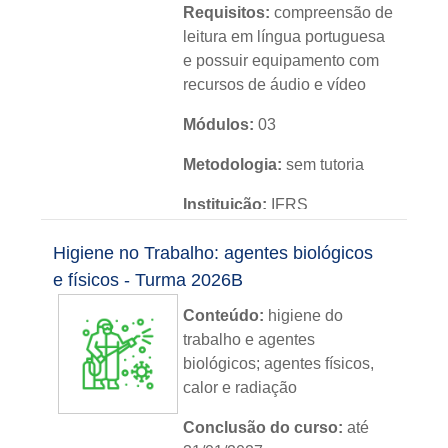
Requisitos:
compreensão de
leitura em língua portuguesa
e possuir equipamento com
recursos de áudio e vídeo
Módulos:
03
Metodologia:
sem tutoria
Instituição:
IFRS
Nível:
básico
Higiene no Trabalho: agentes biológicos
e físicos - Turma 2026B
Idioma:
português
Conteúdo:
higiene do
trabalho e agentes
biológicos; agentes físicos,
calor e radiação
Conclusão do curso:
até