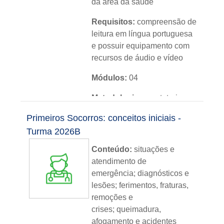
da área da saúde
Requisitos:
compreensão de
leitura em língua portuguesa
e possuir equipamento com
recursos de áudio e vídeo
Módulos:
04
Metodologia:
sem tutoria
Primeiros Socorros: conceitos iniciais -
Instituição:
IFRS
Turma 2026B
Nível:
básico
Conteúdo:
situações e
Idioma:
português
atendimento de
emergência; diagnósticos e
lesões; ferimentos, fraturas,
remoções e
crises; queimadura,
afogamento e acidentes