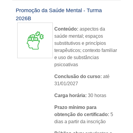
Metodologia:
sem tutoria
Promoção da Saúde Mental - Turma
Instituição:
IFRS
2026B
Conteúdo:
aspectos da
Nível:
básico
saúde mental; espaços
Idioma:
português
substitutivos e princípios
terapêuticos; contexto familiar
e uso de substâncias
psicoativas
Conclusão do curso:
até
31/01/2027
Carga horária:
30 horas
Prazo mínimo para
obtenção do certificado:
5
dias a partir da inscrição