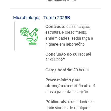
Nível:
básico
Microbiologia - Turma 2026B
Idioma:
português
Conteúdo:
classificação,
estrutura e crescimento,
enfermidades, segurança e
higiene em laboratório
Conclusão do curso:
até
31/01/2027
Carga horária:
20 horas
Prazo mínimo para
obtenção do certificado:
4
dias a partir da inscrição
Público-alvo:
estudantes e
profissionais de qualquer