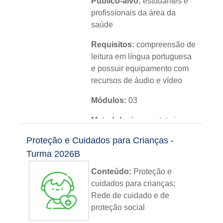
Público-alvo:
estudantes e
profissionais da área da
saúde
Requisitos:
compreensão de
leitura em língua portuguesa
e possuir equipamento com
recursos de áudio e vídeo
Módulos:
03
Metodologia:
sem tutoria
Proteção e Cuidados para Crianças -
Instituição:
IFRS
Turma 2026B
Nível:
básico
Conteúdo:
Proteção e
Idioma:
português
cuidados para crianças;
Rede de cuidado e de
proteção social