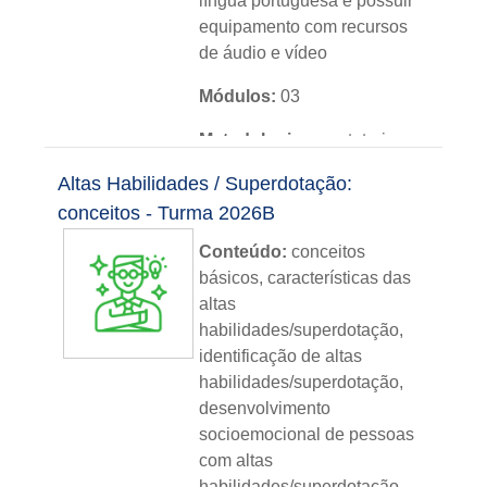
língua portuguesa e possuir
equipamento com recursos
de áudio e vídeo
Módulos:
03
Metodologia:
sem tutoria
Altas Habilidades / Superdotação:
Instituição:
IFRS
conceitos - Turma 2026B
Nível:
básico
Conteúdo:
conceitos
Idioma:
português
básicos, características das
altas
habilidades/superdotação,
identificação de altas
habilidades/superdotação,
desenvolvimento
socioemocional de pessoas
com altas
habilidades/superdotação