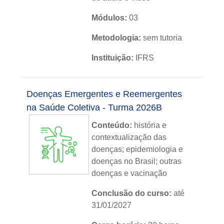
Módulos:
03
Metodologia:
sem tutoria
Instituição:
IFRS
Nível:
básico
Doenças Emergentes e Reemergentes
Idioma:
português
na Saúde Coletiva - Turma 2026B
Conteúdo:
história e
contextualização das
doenças; epidemiologia e
doenças no Brasil; outras
doenças e vacinação
Conclusão do curso:
até
31/01/2027