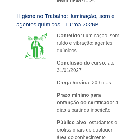
Instituição:
IFRS
Nível:
básico
Higiene no Trabalho: iluminação, som e
agentes químicos - Turma 2026B
Idioma:
português
Conteúdo:
iluminação, som,
ruído e vibração; agentes
químicos
Conclusão do curso:
até
31/01/2027
Carga horária:
20 horas
Prazo mínimo para
obtenção do certificado:
4
dias a partir da inscrição
Público-alvo:
estudantes e
profissionais de qualquer
área do conhecimento