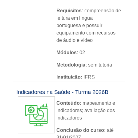
Requisitos:
compreensão de
leitura em língua
portuguesa e possuir
equipamento com recursos
de áudio e vídeo
Módulos:
02
Metodologia:
sem tutoria
Instituição:
IFRS
Nível:
básico
Indicadores na Saúde - Turma 2026B
Idioma:
português
Conteúdo:
mapeamento e
indicadores; avaliação dos
indicadores
Conclusão do curso:
até
31/01/2027