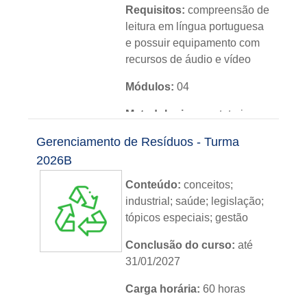
Requisitos:
compreensão de
leitura em língua portuguesa
e possuir equipamento com
recursos de áudio e vídeo
Módulos:
04
Metodologia:
sem tutoria
Gerenciamento de Resíduos - Turma
Instituição:
IFRS
2026B
Nível:
básico
Conteúdo:
c
onceitos
;
Idioma:
português
industrial; saúde; legislação;
tópicos especiais; gestão
Conclusão do curso:
até
31/01/2027
Carga horária:
60 horas