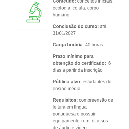
Conteúdo:
conceitos iniciais,
Metodologia:
sem tutoria
ecologia, célula, corpo
humano
Instituição:
IFRS
Conclusão do curso:
até
Nível:
básico
31/01/2027
Idioma:
português
Carga horária:
40 horas
Prazo mínimo para
obtenção do certificado:
6
dias a partir da inscrição
Público-alvo:
estudantes do
ensino médio
Requisitos:
compreensão de
leitura em língua
portuguesa e possuir
equipamento com recursos
de áudio e vídeo