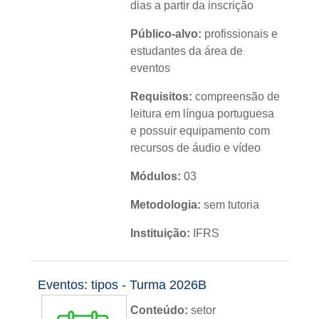
dias a partir da inscrição
Público-alvo:
profissionais e
estudantes da área de
eventos
Requisitos:
compreensão de
leitura em língua portuguesa
e possuir equipamento com
recursos de áudio e vídeo
Módulos:
03
Metodologia:
sem tutoria
Instituição:
IFRS
Nível:
básico
Eventos: tipos - Turma 2026B
Idioma:
português
Conteúdo:
setor