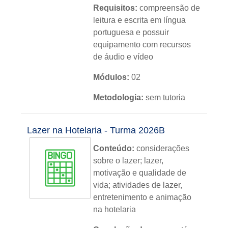
Requisitos:
compreensão de
leitura e escrita em língua
portuguesa e possuir
equipamento com recursos
de áudio e vídeo
Módulos:
02
Metodologia:
sem tutoria
Instituição:
IFRS
Lazer na Hotelaria - Turma 2026B
Nível:
básico
Conteúdo:
considerações
Idioma:
português
sobre o lazer; lazer,
motivação e qualidade de
vida; atividades de lazer,
entretenimento e animação
na hotelaria