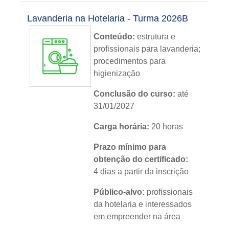
Instituição:
IFRS
Lavanderia na Hotelaria - Turma 2026B
Nível:
básico
Conteúdo:
estrutura e
Idioma:
português
profissionais para lavanderia;
procedimentos para
higienização
Conclusão do curso:
até
31/01/2027
Carga horária:
20 horas
Prazo mínimo para
obtenção do certificado:
4 dias a partir da inscrição
Público-alvo:
profissionais
da hotelaria e interessados
em empreender na área