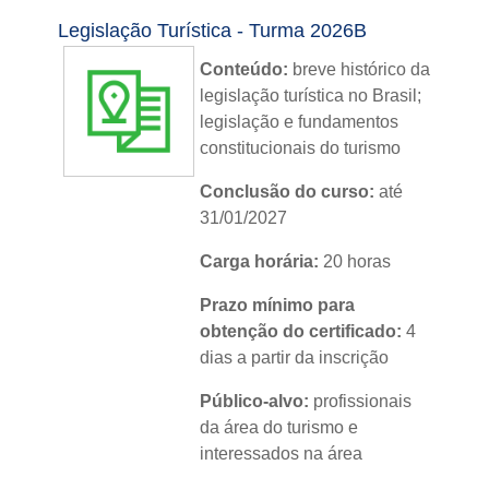
Módulos:
03
Legislação Turística - Turma 2026B
Metodologia:
sem tutoria
Conteúdo:
breve histórico da
legislação turística no Brasil;
Instituição:
IFRS
legislação e fundamentos
constitucionais do turismo
Nível:
básico
Conclusão do curso:
até
Idioma:
português
31/01/2027
Carga horária:
20 horas
Prazo mínimo para
obtenção do certificado:
4
dias a partir da inscrição
Público-alvo:
profissionais
da área do turismo e
interessados na área