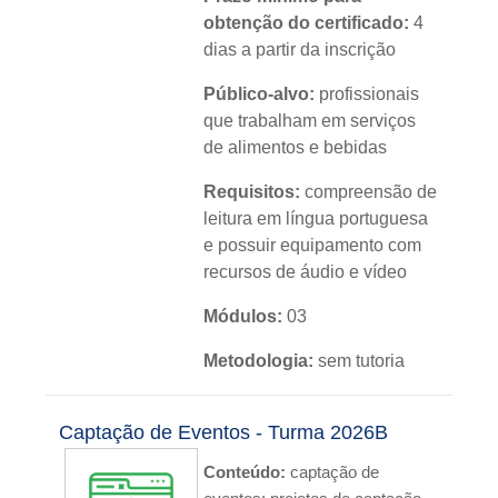
obtenção do certificado:
4
dias a partir da inscrição
Público-alvo:
profissionais
que trabalham em serviços
de alimentos e bebidas
Requisitos:
compreensão de
leitura em língua portuguesa
e possuir equipamento com
recursos de áudio e vídeo
Módulos:
03
Metodologia:
sem tutoria
Instituição:
IFRS
Captação de Eventos - Turma 2026B
Nível:
básico
Conteúdo:
captação de
Idioma:
português