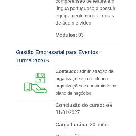
compreensão de leitura em
língua portuguesa e possuir
equipamento com recursos
de áudio e vídeo
Módulos:
03
Metodologia:
sem tutoria
Gestão Empresarial para Eventos -
Instituição:
IFRS
Turma 2026B
Conteúdo:
a
dministração de
Nível:
básico
organizações; entendendo
Idioma:
português
organizações e construindo um
plano de negócios
Conclusão do curso:
até
31/01/2027
Carga horária:
20 horas