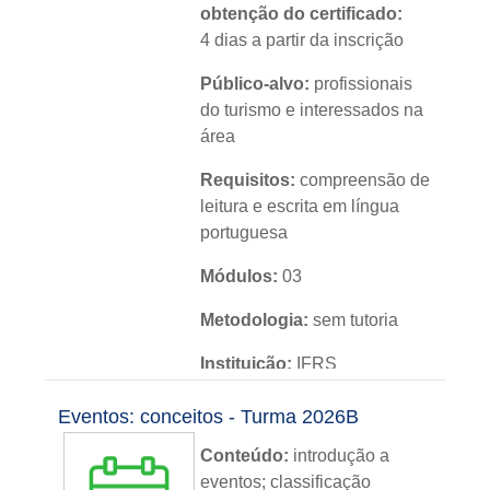
obtenção do certificado:
4 dias a partir da inscrição
Público-alvo:
profissionais
do turismo e interessados na
área
Requisitos:
compreensão de
leitura e escrita em língua
portuguesa
Módulos:
03
Metodologia:
sem tutoria
Instituição:
IFRS
Nível:
básico
Eventos: conceitos - Turma 2026B
Idioma:
português
Conteúdo:
introdução a
eventos; classificação