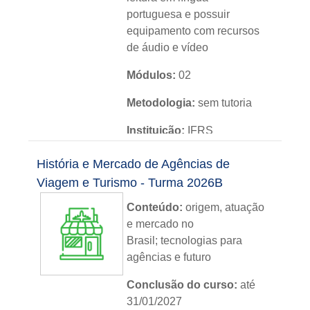
portuguesa e possuir
equipamento com recursos
de áudio e vídeo
Módulos:
02
Metodologia:
sem tutoria
Instituição:
IFRS
Nível:
básico
História e Mercado de Agências de
Viagem e Turismo - Turma 2026B
Idioma:
português
Conteúdo:
origem, atuação
e mercado no
Brasil; tecnologias para
agências e futuro
Conclusão do curso:
até
31/01/2027