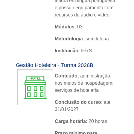
leitura em língua portuguesa
e possuir equipamento com
recursos de áudio e vídeo
Módulos:
03
Metodologia:
sem tutoria
Instituição:
IFRS
Nível:
básico
Gestão Hoteleira - Turma 2026B
Idioma:
português
Conteúdo:
administração
nos meios de hospedagem;
serviços de hotelaria
Conclusão do curso:
até
31/01/2027
Carga horária:
20 horas
Prazo mínimo para