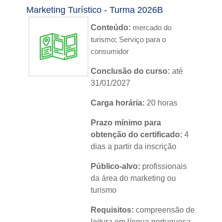
Marketing Turístico - Turma 2026B
Nível:
básico
Conteúdo:
mercado do
Idioma:
português
turismo;
Serviço para o
consumidor
Conclusão do curso:
até
31/01/2027
Carga horária:
20 horas
Prazo mínimo para
obtenção do certificado:
4
dias a partir da inscrição
Público-alvo:
profissionais
da área do marketing ou
turismo
Requisitos:
compreensão de
leitura em língua portuguesa