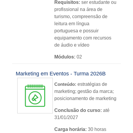
Requisitos:
ser estudante ou
profissional na área de
turismo, compreensão de
leitura em língua
portuguesa e possuir
equipamento com recursos
de áudio e vídeo
Módulos:
02
Metodologia:
sem tutoria
Marketing em Eventos - Turma 2026B
Instituição:
IFRS
Conteúdo:
estratégias de
marketing; gestão da marca;
Nível:
básico
posicionamento de marketing
Idioma:
português
Conclusão do curso:
até
31/01/2027
Carga horária:
30 horas