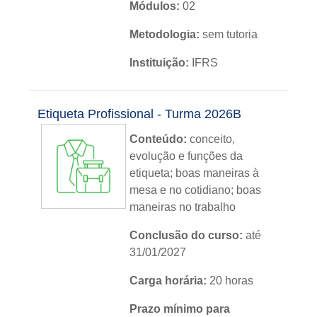
Módulos:
02
Metodologia:
sem tutoria
Instituição:
IFRS
Nível:
básico
Etiqueta Profissional - Turma 2026B
Idioma:
português
Conteúdo:
conceito,
evolução e funções da
etiqueta; boas maneiras à
mesa e no cotidiano; boas
maneiras no trabalho
Conclusão do curso:
até
31/01/2027
Carga horária:
20 horas
Prazo mínimo para