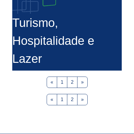
Turismo,
Hospitalidade e
Lazer
Previous page
Page 1
Page 2
Next page
«
1
2
»
Previous page
Page 1
Page 2
Next page
«
1
2
»