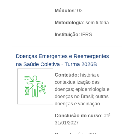
Módulos:
03
Metodologia:
sem tutoria
Instituição:
IFRS
Nível:
básico
Doenças Emergentes e Reemergentes
Idioma:
português
na Saúde Coletiva - Turma 2026B
Conteúdo:
história e
contextualização das
doenças; epidemiologia e
doenças no Brasil; outras
doenças e vacinação
Conclusão do curso:
até
31/01/2027