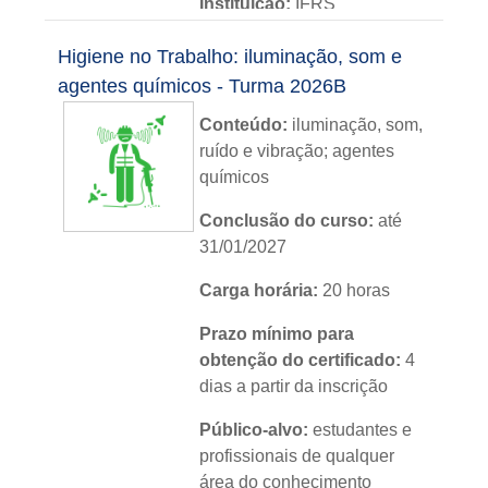
Instituição:
IFRS
Nível:
básico
Higiene no Trabalho: iluminação, som e
agentes químicos - Turma 2026B
Idioma:
português
Conteúdo:
iluminação, som,
ruído e vibração; agentes
químicos
Conclusão do curso:
até
31/01/2027
Carga horária:
20 horas
Prazo mínimo para
obtenção do certificado:
4
dias a partir da inscrição
Público-alvo:
estudantes e
profissionais de qualquer
área do conhecimento