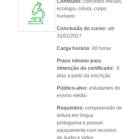
Conteúdo:
conceitos iniciais,
Metodologia:
sem tutoria
ecologia, célula, corpo
humano
Instituição:
IFRS
Conclusão do curso:
até
Nível:
básico
31/01/2027
Idioma:
português
Carga horária:
40 horas
Prazo mínimo para
obtenção do certificado:
6
dias a partir da inscrição
Público-alvo:
estudantes do
ensino médio
Requisitos:
compreensão de
leitura em língua
portuguesa e possuir
equipamento com recursos
de áudio e vídeo