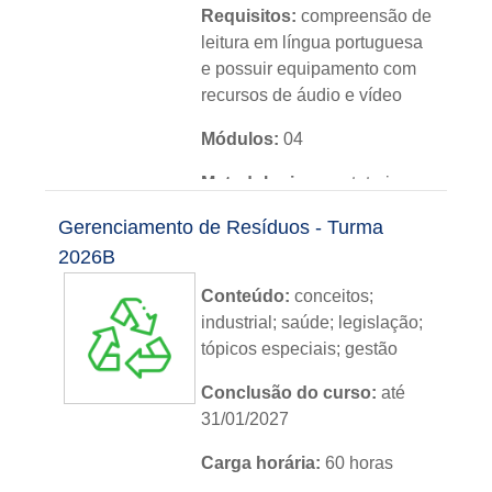
Requisitos:
compreensão de
leitura em língua portuguesa
e possuir equipamento com
recursos de áudio e vídeo
Módulos:
04
Metodologia:
sem tutoria
Gerenciamento de Resíduos - Turma
Instituição:
IFRS
2026B
Nível:
básico
Conteúdo:
c
onceitos
;
Idioma:
português
industrial; saúde; legislação;
tópicos especiais; gestão
Conclusão do curso:
até
31/01/2027
Carga horária:
60 horas