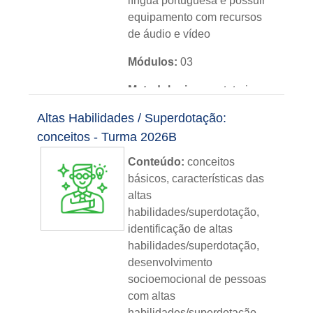
língua portuguesa e possuir
equipamento com recursos
de áudio e vídeo
Módulos:
03
Metodologia:
sem tutoria
Altas Habilidades / Superdotação:
Instituição:
IFRS
conceitos - Turma 2026B
Nível:
básico
Conteúdo:
conceitos
Idioma:
português
básicos, características das
altas
habilidades/superdotação,
identificação de altas
habilidades/superdotação,
desenvolvimento
socioemocional de pessoas
com altas
habilidades/superdotação