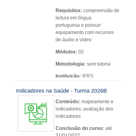
Requisitos:
compreensão de
leitura em língua
portuguesa e possuir
equipamento com recursos
de áudio e vídeo
Módulos:
02
Metodologia:
sem tutoria
Instituição:
IFRS
Nível:
básico
Indicadores na Saúde - Turma 2026B
Idioma:
português
Conteúdo:
mapeamento e
indicadores; avaliação dos
indicadores
Conclusão do curso:
até
31/01/2027