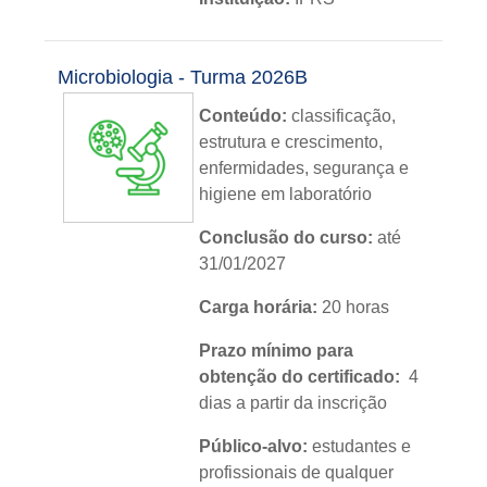
Nível:
básico
Microbiologia - Turma 2026B
Idioma:
português
Conteúdo:
classificação,
estrutura e crescimento,
enfermidades, segurança e
higiene em laboratório
Conclusão do curso:
até
31/01/2027
Carga horária:
20 horas
Prazo mínimo para
obtenção do certificado:
4
dias a partir da inscrição
Público-alvo:
estudantes e
profissionais de qualquer