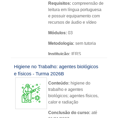
Requisitos:
compreensão de
leitura em língua portuguesa
e possuir equipamento com
recursos de áudio e vídeo
Módulos:
03
Metodologia:
sem tutoria
Instituição:
IFRS
Nível:
básico
Higiene no Trabalho: agentes biológicos
e físicos - Turma 2026B
Idioma:
português
Conteúdo:
higiene do
trabalho e agentes
biológicos; agentes físicos,
calor e radiação
Conclusão do curso:
até