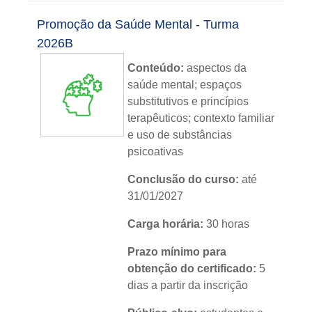
Metodologia:
sem tutoria
Promoção da Saúde Mental - Turma
Instituição:
IFRS
2026B
Conteúdo:
aspectos da
Nível:
básico
saúde mental; espaços
Idioma:
português
substitutivos e princípios
terapêuticos; contexto familiar
e uso de substâncias
psicoativas
Conclusão do curso:
até
31/01/2027
Carga horária:
30 horas
Prazo mínimo para
obtenção do certificado:
5
dias a partir da inscrição