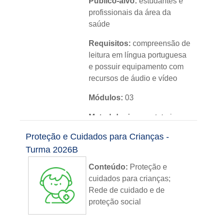
Público-alvo:
estudantes e
profissionais da área da
saúde
Requisitos:
compreensão de
leitura em língua portuguesa
e possuir equipamento com
recursos de áudio e vídeo
Módulos:
03
Metodologia:
sem tutoria
Proteção e Cuidados para Crianças -
Instituição:
IFRS
Turma 2026B
Nível:
básico
Conteúdo:
Proteção e
Idioma:
português
cuidados para crianças;
Rede de cuidado e de
proteção social