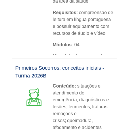
da área da saúde
Requisitos:
compreensão de
leitura em língua portuguesa
e possuir equipamento com
recursos de áudio e vídeo
Módulos:
04
Metodologia:
sem tutoria
Primeiros Socorros: conceitos iniciais -
Instituição:
IFRS
Turma 2026B
Nível:
básico
Conteúdo:
situações e
Idioma:
português
atendimento de
emergência; diagnósticos e
lesões; ferimentos, fraturas,
remoções e
crises; queimadura,
afogamento e acidentes