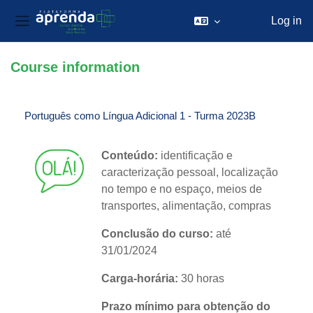
Log in
Side panel
Skip to main content
Course information
Português como Língua Adicional 1 - Turma 2023B
Conteúdo:
identificação e
caracterização pessoal, localização
no tempo e no espaço, meios de
transportes, alimentação, compras
Conclusão do curso:
até
31/01/2024
Carga-horária:
30 horas
Prazo mínimo para obtenção do