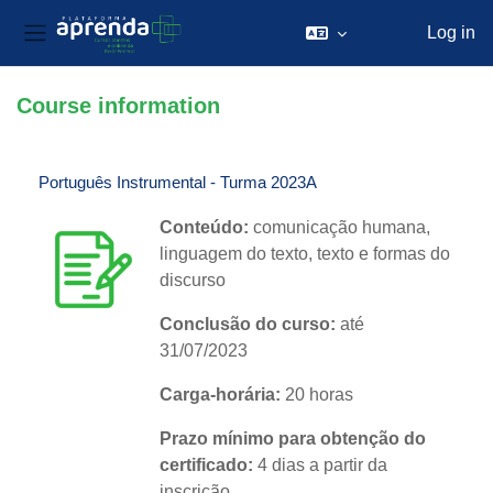
Log in
Side panel
Skip to main content
Course information
Português Instrumental - Turma 2023A
Conteúdo:
comunicação humana,
linguagem do texto, texto e formas do
discurso
Conclusão do curso:
até
31/07/2023
Carga-horária:
20 horas
Prazo mínimo para obtenção do
certificado:
4 dias a partir da
inscrição