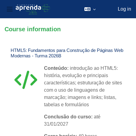
Log in
Side panel
Skip to main content
Course information
HTML5: Fundamentos para Construção de Páginas Web
Modernas - Turma 2026B
Conteúdo:
introdução ao HTML5:
história, evolução e principais
características; estruturação de sites
com o uso de linguagens de
marcação; imagens e links; listas,
tabelas e formulários
Conclusão do curso:
até
31/01/2027