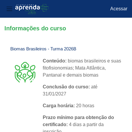
Acessar
Painel lateral
Ir para o conteúdo principal
Informações do curso
Biomas Brasileiros - Turma 2026B
Conteúdo:
biomas brasileiros e suas
fitofisionomias; Mata Atlântica,
Pantanal e demais biomas
Conclusão do curso:
até
31/01/2027
Carga horária:
20 horas
Prazo mínimo para obtenção do
certificado:
4
dias a partir da
inscrição