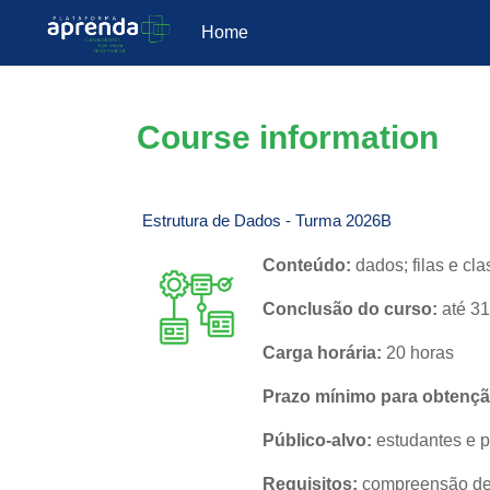
Home
Skip to main content
Course information
Estrutura de Dados - Turma 2026B
Conteúdo:
dados; filas e cl
Conclusão do curso:
até 31
Carga horária:
20 horas
Prazo mínimo para obtenção
Público-alvo:
estudantes e p
Requisitos:
compreensão de 