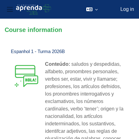
Log in
Side panel
Skip to main content
Course information
Espanhol 1 - Turma 2026B
Conteúdo:
saludos y despedidas,
alfabeto, pronombres personales,
verbos ser, estar, vivir y llamarse;
profesiones, los artículos defnidos,
los pronombres interrogativos y
exclamativos, los números
cardinales, verbo ‘tener’; origen y la
nacionalidad, los artículos
indeterminados, los sustantivos,
identifcar adjetivos, las reglas de
pluralización de palabras, conocer