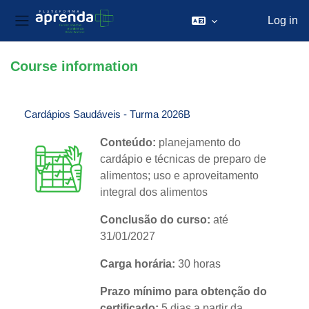
Log in
Side panel
Skip to main content
Course information
Cardápios Saudáveis - Turma 2026B
Conteúdo:
planejamento do
cardápio e técnicas de preparo de
alimentos; uso e aproveitamento
integral dos alimentos
Conclusão do curso:
até
31/01/2027
Carga horária:
30 horas
Prazo mínimo para obtenção do
certificado:
5 dias a partir da