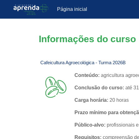
Página inicial
Ir para o conteúdo principal
Informações do curso
Cafeicultura Agroecológica - Turma 2026B
Conteúdo:
agricultura agroe
Conclusão do curso:
até 31
Carga horária:
20 horas
Prazo mínimo para obtenção
Público-alvo:
profissionais 
Requisitos:
compreensão de l