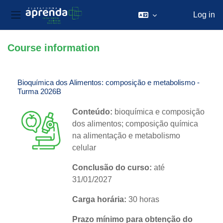
Log in
Side panel
Skip to main content
Course information
Bioquímica dos Alimentos: composição e metabolismo -
Turma 2026B
Conteúdo:
bioquímica e composição
dos alimentos; composição química
na alimentação e metabolismo
celular
Conclusão do curso:
até
31/01/2027
Carga horária:
30 horas
Prazo mínimo para obtenção do