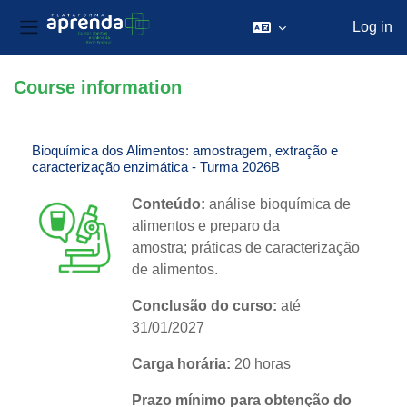
Log in
Side panel
Skip to main content
Course information
Bioquímica dos Alimentos: amostragem, extração e
caracterização enzimática - Turma 2026B
Conteúdo:
análise bioquímica de
alimentos e preparo da
amostra; práticas de caracterização
de alimentos.
Conclusão do curso:
até
31/01/2027
Carga horária:
20 horas
Prazo mínimo para obtenção do