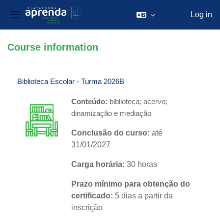
Log in
Side panel
Skip to main content
Course information
Biblioteca Escolar - Turma 2026B
Conteúdo:
b
iblioteca; acervo;
dinamização e mediação
Conclusão do curso:
até
31/01/2027
Carga horária:
30 horas
Prazo mínimo para obtenção do
certificado:
5 dias a partir da
inscrição