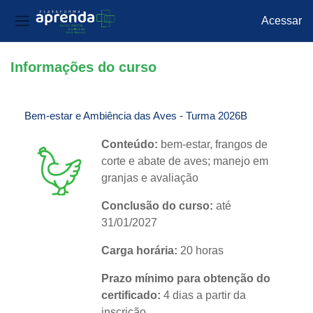
Acessar
Painel lateral
Ir para o conteúdo principal
Informações do curso
Bem-estar e Ambiência das Aves - Turma 2026B
Conteúdo:
bem-estar, frangos de
corte e abate de aves; manejo em
granjas e avaliação
Conclusão do curso:
até
31/01/2027
Carga horária:
20 horas
Prazo mínimo para obtenção do
certificado:
4 dias a partir da
inscrição