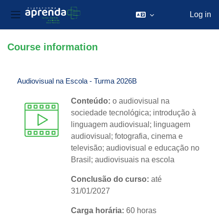
Log in
Side panel
Skip to main content
Course information
Audiovisual na Escola - Turma 2026B
Conteúdo:
o audiovisual na
sociedade tecnológica; introdução à
linguagem audiovisual; linguagem
audiovisual; fotografia, cinema e
televisão; audiovisual e educação no
Brasil; audiovisuais na escola
Conclusão do curso:
até
31/01/2027
Carga horária:
60 horas