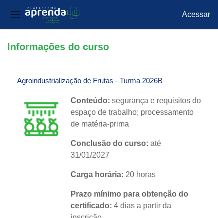
Acessar
Painel lateral
Ir para o conteúdo principal
Informações do curso
Agroindustrialização de Frutas - Turma 2026B
Conteúdo:
segurança e requisitos do
espaço de trabalho; processamento
de matéria-prima
Conclusão do curso:
até
31/01/2027
Carga horária:
20 horas
Prazo mínimo para obtenção do
certificado:
4 dias a partir da
inscrição