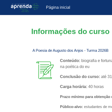
Página inicial
Ir para o conteúdo principal
Informações do curso
A Poesia de Augusto dos Anjos - Turma 2026B
Conteúdo:
biografia e fortun
na poética do eu
Conclusão do curso:
até 3
Carga horária:
40 horas
Prazo mínimo para obtenção d
Público-alvo:
estudantes de méd