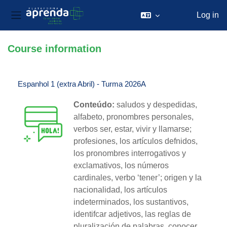
Log in
Side panel
Skip to main content
Course information
Espanhol 1 (extra Abril) - Turma 2026A
Conteúdo:
saludos y despedidas,
alfabeto, pronombres personales,
verbos ser, estar, vivir y llamarse;
profesiones, los artículos defnidos,
los pronombres interrogativos y
exclamativos, los números
cardinales, verbo ‘tener’; origen y la
nacionalidad, los artículos
indeterminados, los sustantivos,
identifcar adjetivos, las reglas de
pluralización de palabras, conocer