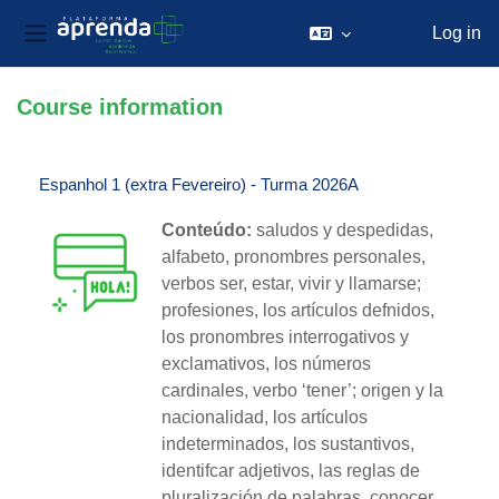
Log in
Side panel
Skip to main content
Course information
Espanhol 1 (extra Fevereiro) - Turma 2026A
Conteúdo:
saludos y despedidas,
alfabeto, pronombres personales,
verbos ser, estar, vivir y llamarse;
profesiones, los artículos defnidos,
los pronombres interrogativos y
exclamativos, los números
cardinales, verbo ‘tener’; origen y la
nacionalidad, los artículos
indeterminados, los sustantivos,
identifcar adjetivos, las reglas de
pluralización de palabras, conocer