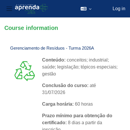
Log in
Side panel
Skip to main content
Course information
Gerenciamento de Resíduos - Turma 2026A
Conteúdo:
c
onceitos
; industrial;
saúde; legislação; tópicos especiais;
gestão
Conclusão do curso:
até
31/07/2026
Carga horária:
60 horas
Prazo mínimo para obtenção do
certificado:
8 dias a partir da
inscrição