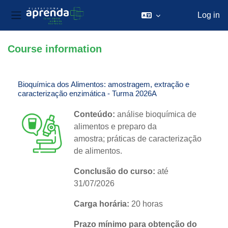
Log in
Side panel
Skip to main content
Course information
Bioquímica dos Alimentos: amostragem, extração e
caracterização enzimática - Turma 2026A
Conteúdo:
análise bioquímica de
alimentos e preparo da
amostra; práticas de caracterização
de alimentos.
Conclusão do curso:
até
31/07/2026
Carga horária:
20 horas
Prazo mínimo para obtenção do