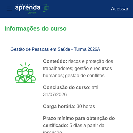
Acessar
Painel lateral
Ir para o conteúdo principal
Informações do curso
Gestão de Pessoas em Saúde - Turma 2026A
Conteúdo:
riscos e proteção dos
trabalhadores; gestão e recursos
humanos; gestão de conflitos
Conclusão do curso:
até
31/07/2026
Carga horária:
30 horas
Prazo mínimo para obtenção do
certificado:
5 dias a partir da
inscrição