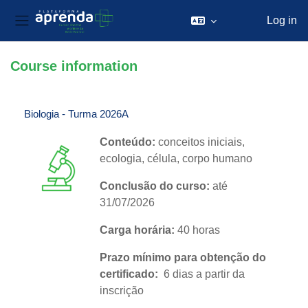
Log in
Side panel
Skip to main content
Course information
Biologia - Turma 2026A
Conteúdo:
conceitos iniciais,
ecologia, célula, corpo humano
Conclusão do curso:
até
31/07/2026
Carga horária:
40 horas
Prazo mínimo para obtenção do
certificado:
6 dias a partir da
inscrição