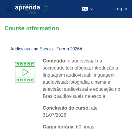
Log in
Side panel
Skip to main content
Course information
Audiovisual na Escola - Turma 2026A
Conteúdo:
o audiovisual na
sociedade tecnológica; introdução à
linguagem audiovisual; linguagem
audiovisual; fotografia, cinema e
televisão; audiovisual e educação no
Brasil; audiovisuais na escola
Conclusão do curso:
até
31/07/2026
Carga horária:
60 horas