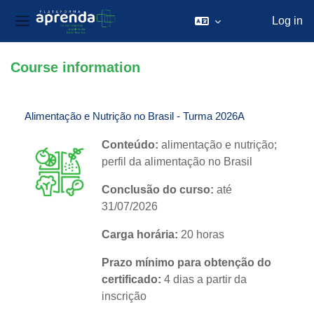
Log in
Side panel
Skip to main content
Course information
Alimentação e Nutrição no Brasil - Turma 2026A
Conteúdo:
a
limentação
e nutrição;
perfil da alimentação no Brasil
Conclusão do curso:
até
31/07/2026
Carga horária:
20 horas
Prazo mínimo para obtenção do
certificado:
4 dias a partir da
inscrição