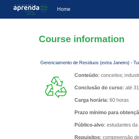
Home
Skip to main content
Course information
Gerenciamento de Resíduos (extra Janeiro) - T
Conteúdo:
c
onceitos
; indust
Conclusão do curso:
até 31
Carga horária:
60 horas
Prazo mínimo para obtenção
Público-alvo:
estudantes da
Requisitos:
compreensão de l