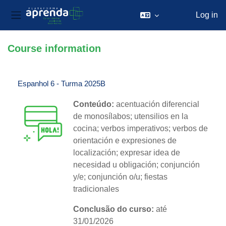
Log in
Side panel
Skip to main content
Course information
Espanhol 6 - Turma 2025B
Conteúdo:
acentuación diferencial
de monosílabos; utensilios en la
cocina; verbos imperativos; verbos de
orientación e expresiones de
localización; expresar idea de
necesidad u obligación; conjunción
y/e; conjunción o/u; fiestas
tradicionales
Conclusão do curso:
até
31/01/2026