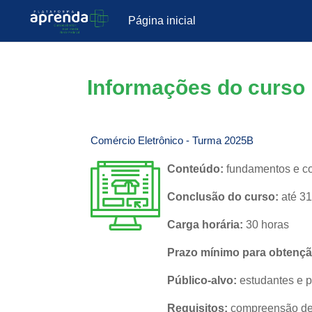
Página inicial
Ir para o conteúdo principal
Informações do curso
Comércio Eletrônico - Turma 2025B
Conteúdo:
fundamentos e co
Conclusão do curso:
até 31
Carga horária:
30 horas
Prazo mínimo para obtenção
Público-alvo:
estudantes e p
Requisitos:
compreensão de 