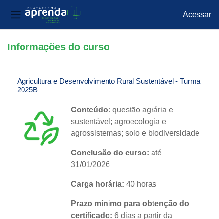
Acessar
Painel lateral
Ir para o conteúdo principal
Informações do curso
Agricultura e Desenvolvimento Rural Sustentável - Turma
2025B
Conteúdo:
questão agrária e
sustentável; agroecologia e
agrossistemas; solo e biodiversidade
Conclusão do curso:
até
31/01/2026
Carga horária:
40 horas
Prazo mínimo para obtenção do
certificado:
6 dias a partir da