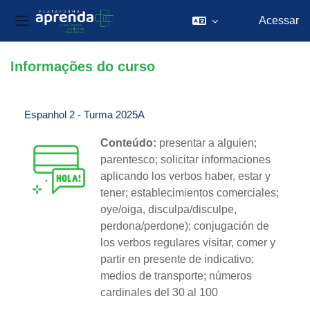
Acessar
Painel lateral
Ir para o conteúdo principal
Informações do curso
Espanhol 2 - Turma 2025A
Conteúdo:
presentar a alguien;
parentesco; solicitar informaciones
aplicando los verbos haber, estar y
tener; establecimientos comerciales;
oye/oiga, disculpa/disculpe,
perdona/perdone); conjugación de
los verbos regulares visitar, comer y
partir en presente de indicativo;
medios de transporte; números
cardinales del 30 al 100