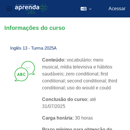
Acessar
Painel lateral
Ir para o conteúdo principal
Informações do curso
Inglês 13 - Turma 2025A
Conteúdo:
vocabulário: meio
musical, mídia televisiva e hábitos
saudáveis; zero conditional; first
conditional; second conditional; third
conditional; uso do would e could
Conclusão do curso:
até
31/07/2025
Carga horária:
30 horas
Prazo mínimo para obtenção do