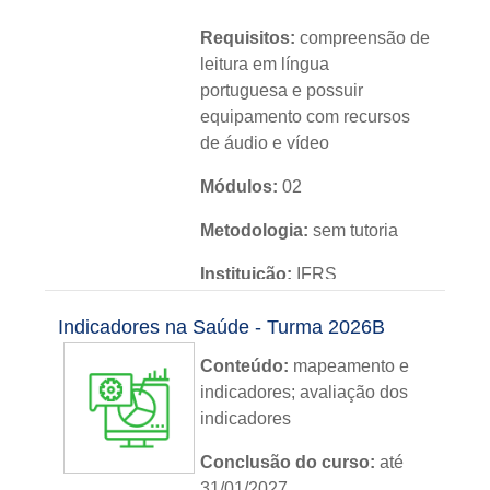
Requisitos:
compreensão de
leitura em língua
portuguesa e possuir
equipamento com recursos
de áudio e vídeo
Módulos:
02
Metodologia:
sem tutoria
Instituição:
IFRS
Nível:
básico
Indicadores na Saúde - Turma 2026B
Idioma:
português
Conteúdo:
mapeamento e
indicadores; avaliação dos
indicadores
Conclusão do curso:
até
31/01/2027