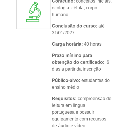
Conteúdo:
conceitos iniciais,
Metodologia:
sem tutoria
ecologia, célula, corpo
humano
Instituição:
IFRS
Conclusão do curso:
até
Nível:
básico
31/01/2027
Idioma:
português
Carga horária:
40 horas
Prazo mínimo para
obtenção do certificado:
6
dias a partir da inscrição
Público-alvo:
estudantes do
ensino médio
Requisitos:
compreensão de
leitura em língua
portuguesa e possuir
equipamento com recursos
de áudio e vídeo