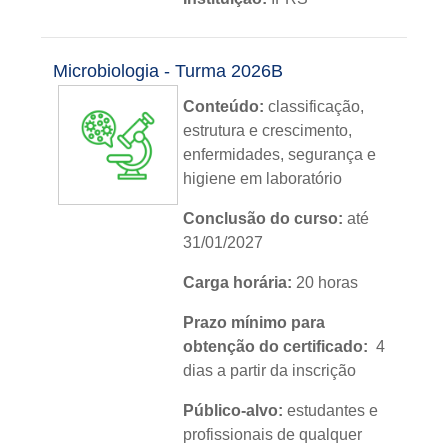
Nível:
básico
Microbiologia - Turma 2026B
Idioma:
português
Conteúdo:
classificação,
estrutura e crescimento,
enfermidades, segurança e
higiene em laboratório
Conclusão do curso:
até
31/01/2027
Carga horária:
20 horas
Prazo mínimo para
obtenção do certificado:
4
dias a partir da inscrição
Público-alvo:
estudantes e
profissionais de qualquer