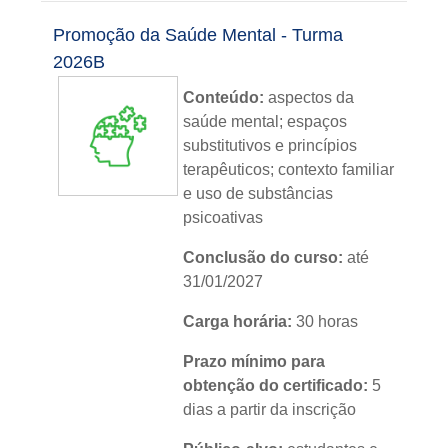
Metodologia:
sem tutoria
Promoção da Saúde Mental - Turma
Instituição:
IFRS
2026B
Conteúdo:
aspectos da
Nível:
básico
saúde mental; espaços
Idioma:
português
substitutivos e princípios
terapêuticos; contexto familiar
e uso de substâncias
psicoativas
Conclusão do curso:
até
31/01/2027
Carga horária:
30 horas
Prazo mínimo para
obtenção do certificado:
5
dias a partir da inscrição