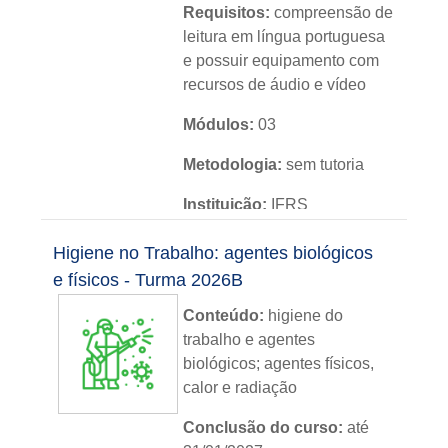
Requisitos:
compreensão de
leitura em língua portuguesa
e possuir equipamento com
recursos de áudio e vídeo
Módulos:
03
Metodologia:
sem tutoria
Instituição:
IFRS
Nível:
básico
Higiene no Trabalho: agentes biológicos
e físicos - Turma 2026B
Idioma:
português
Conteúdo:
higiene do
trabalho e agentes
biológicos; agentes físicos,
calor e radiação
Conclusão do curso:
até