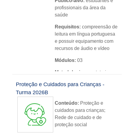
Público-alvo:
estudantes e
profissionais da área da
saúde
Requisitos:
compreensão de
leitura em língua portuguesa
e possuir equipamento com
recursos de áudio e vídeo
Módulos:
03
Metodologia:
sem tutoria
Proteção e Cuidados para Crianças -
Instituição:
IFRS
Turma 2026B
Nível:
básico
Conteúdo:
Proteção e
Idioma:
português
cuidados para crianças;
Rede de cuidado e de
proteção social