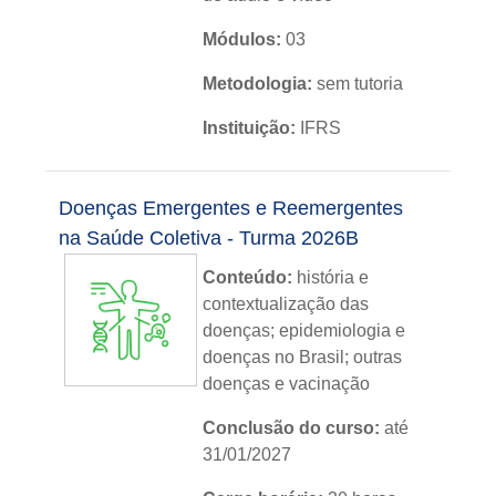
Módulos:
03
Metodologia:
sem tutoria
Instituição:
IFRS
Nível:
básico
Doenças Emergentes e Reemergentes
Idioma:
português
na Saúde Coletiva - Turma 2026B
Conteúdo:
história e
contextualização das
doenças; epidemiologia e
doenças no Brasil; outras
doenças e vacinação
Conclusão do curso:
até
31/01/2027