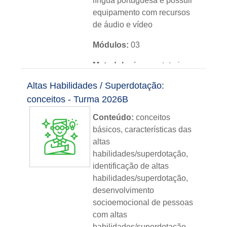
língua portuguesa e possuir
equipamento com recursos
de áudio e vídeo
Módulos:
03
Metodologia:
sem tutoria
Altas Habilidades / Superdotação:
Instituição:
IFRS
conceitos - Turma 2026B
Nível:
básico
Conteúdo:
conceitos
Idioma:
português
básicos, características das
altas
habilidades/superdotação,
identificação de altas
habilidades/superdotação,
desenvolvimento
socioemocional de pessoas
com altas
habilidades/superdotação