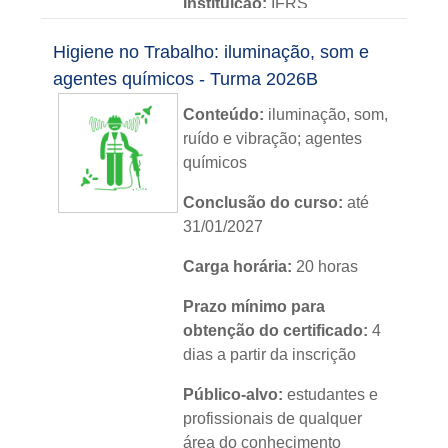
Instituição:
IFRS
Nível:
básico
Higiene no Trabalho: iluminação, som e
agentes químicos - Turma 2026B
Idioma:
português
Conteúdo:
iluminação, som,
ruído e vibração; agentes
químicos
Conclusão do curso:
até
31/01/2027
Carga horária:
20 horas
Prazo mínimo para
obtenção do certificado:
4
dias a partir da inscrição
Público-alvo:
estudantes e
profissionais de qualquer
área do conhecimento