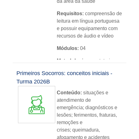
da área da saúde
Requisitos:
compreensão de
leitura em língua portuguesa
e possuir equipamento com
recursos de áudio e vídeo
Módulos:
04
Metodologia:
sem tutoria
Primeiros Socorros: conceitos iniciais -
Instituição:
IFRS
Turma 2026B
Nível:
básico
Conteúdo:
situações e
Idioma:
português
atendimento de
emergência; diagnósticos e
lesões; ferimentos, fraturas,
remoções e
crises; queimadura,
afogamento e acidentes