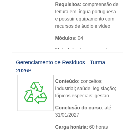
Requisitos:
compreensão de
leitura em língua portuguesa
e possuir equipamento com
recursos de áudio e vídeo
Módulos:
04
Metodologia:
sem tutoria
Gerenciamento de Resíduos - Turma
Instituição:
IFRS
2026B
Nível:
básico
Conteúdo:
c
onceitos
;
Idioma:
português
industrial; saúde; legislação;
tópicos especiais; gestão
Conclusão do curso:
até
31/01/2027
Carga horária:
60 horas